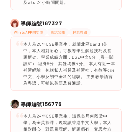
及wts 24小時問問題。
167327
導師編號
WhatsAPP問功課
應試策略
解題思路
本人為25年DSE畢業生，就讀北區band 1英
中，本人相對耐心，可教導學生解題技巧及答
題框架。學業成績方面，DSE中文5分（卷一閱
讀5*）,經濟5分，其餘均獲4分。 本人有近一年
補習經驗，包括私人補習及補習社，有教導dse
中文、小學及初中全科的經驗。 主要教學語言
為粵語，可輔以英語及普通話。
156776
導師編號
本人為24年DSE畢業生，讀保良局何蔭棠中
學，為全英授課，現就讀香港中文大學，本人
相對耐心，對題目理解、解題獨有一套思考方