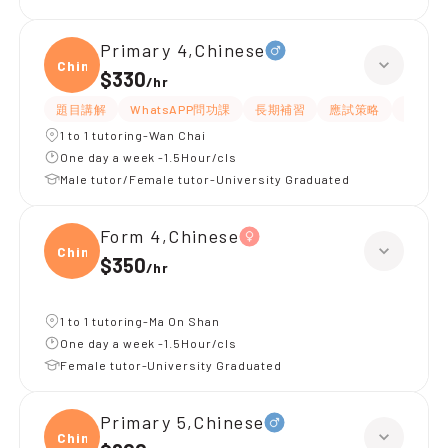
Primary 4,Chinese
Chine
$330
/
hr
題目講解
WhatsAPP問功課
長期補習
應試策略
解題思
1 to 1 tutoring-Wan Chai
One day a week -1.5Hour/cls
Male tutor/Female tutor-University Graduated
Form 4,Chinese
Chine
$350
/
hr
1 to 1 tutoring-Ma On Shan
One day a week -1.5Hour/cls
Female tutor-University Graduated
Primary 5,Chinese
Chine