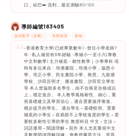
口，結巴➡️ 流利，最近測驗80/100
163405
導師編號
提供教琴（音樂）
長期補習
嚴格
-香港教育大學(已經畢業數年) -曾任小學老師7
年 -私人補習有8年經驗 -專補小一至小六(專教
中文和數學) 主力補底・耐性教學｜小學專科 現
時有多位來自﹕培僑書院，培僑小學，協恩小
學、培正小學、民生書院小學、救恩、九龍塘
學校、沙田呂明才、播道書院、沙田官立學生
等 本人曾協助多名學生，由不合格至合格或以
上，穩定進步。 本人教學風格耐性、細心，重
視基礎建立及學習信心，適合需要循序漸進、
穩步提升的學生。 適合學生 • 基礎較弱、需要
補底的小學生 • 容易跟不上學校進度的學生 • 需
要較多耐性引導的學生 教授科目 中文 • 文法 •
詞語運用 • 閱讀理解 • 寫作 本人尤其重視中文
及數學閱讀理解訓練，會教授審題方法、答題