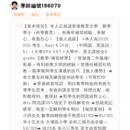
166070
導師編號
有耐性
細心
提供筆記
【基本情況】 本人正就讀香港教育大學，教學
學士（科學教育），有兩年補習經驗，有耐
心，有責任心！ 【個人成績】 ⭐️本人為2025
DSE 考生，Best 6 24分。 （中閱讀、英說話：
5） ⭐️大學GPA 3.67 ⭐️大學中、英文課程全A
grade 【教學/補習經歷】 ✅曾做過二年義補/
私補 ✅有到校教大班的經驗 ✅曾擔任補習社助
教 ✅能掌握與學生溝通的技巧 【個人優勢】 🔥
有大量全科補充練習提供給學生（可幫忙印
刷） 🔥受過師資培訓，明白教學時如何有效引
導學生思考，有效的課堂管理，時間分配，絕
對教得到、教得好 🔥對學生的問題絕對上心，
Wts 問功課99%情況下 秒回解答你 🔥拒絕死記
硬背，每堂一定解到學生明白 【補習案例】 🎯
小四女生 數學由轉校後不熟悉63/100➡️84/100
🎯小五女生 大埔區小學 全科三個月由全級～
50/100➡️ 頭20名 🎯小三男生 英文由害怕開