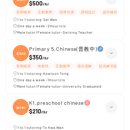
$500
/
hr
長期補習
互動教學
指導功課
課程設計
提供練習題/試題
1 to 1 tutoring-Sai Wan
One day a week -2Hour/cls
Male tutor/Female tutor-Serving Teacher
Primary 5,Chinese(普教中)
Chine
$350
/
hr
長期補習
有耐性
互動教學
題目講解
提供練習題/試題
1 to 1 tutoring-Kowloon Tong
One day a week -1Hour/cls
Male tutor/Female tutor-University Graduated
K1,preschool chinese
presc
$210
/
hr
1 to 1 tutoring-To Kwa Wan