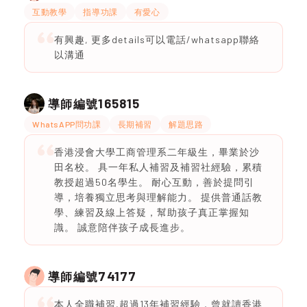
互動教學
指導功課
有愛心
有興趣, 更多details可以電話/whatsapp聯絡
以溝通
165815
導師編號
WhatsAPP問功課
長期補習
解題思路
香港浸會大學工商管理系二年級生，畢業於沙
田名校。 具一年私人補習及補習社經驗，累積
教授超過50名學生。 耐心互動，善於提問引
導，培養獨立思考與理解能力。 提供普通話教
學、練習及線上答疑，幫助孩子真正掌握知
識。 誠意陪伴孩子成長進步。
74177
導師編號
本人全職補習,超過13年補習經驗，曾就讀香港