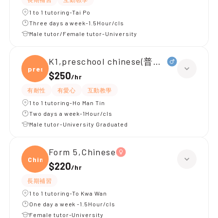
1 to 1 tutoring-Tai Po
Three days a week-1.5Hour/cls
Male tutor/Female tutor-University
K1,preschool chinese(普通話)
presc
$250
/
hr
有耐性
有愛心
互動教學
1 to 1 tutoring-Ho Man Tin
Two days a week-1Hour/cls
Male tutor-University Graduated
Form 5,Chinese
Chine
$220
/
hr
長期補習
1 to 1 tutoring-To Kwa Wan
One day a week -1.5Hour/cls
Female tutor-University