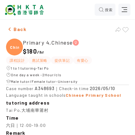
搜索
Female Primary 4,Chinese，Tai Po Tuition recommend
Back
Primary 4,Chinese
Chine
$180
/
hr
課程設計
應試策略
提供筆記
有愛心
1 to 1 tutoring-Tai Po
One day a week -2Hour/cls
Male tutor/Female tutor-University
A348693
2026/05/10
Case number
｜Check-in time
Language taught in schools
Chinese Primary School
tutoring address
Tai Po,大埔南華莆村
Time
六日｜12:00-19:00
Remark