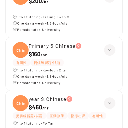
$200
/
hr
1 to 1 tutoring-Tseung Kwan O
One day a week -1.5Hour/cls
Female tutor-University
Primary 5,Chinese
Chine
$160
/
hr
有耐性
提供練習題/試題
1 to 1 tutoring-Kowloon City
One day a week -1.5Hour/cls
Female tutor-University
year 9,Chinese
Chine
$450
/
hr
提供練習題/試題
互動教學
指導功課
有耐性
1 to 1 tutoring-Fo Tan