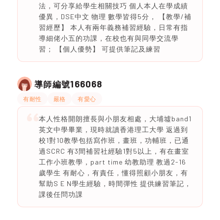
法，可分享給學生相關技巧 個人本人在學成績
優異，DSE中文 物理 數學皆得5分， 【教學/補
習經歷】 本人有兩年義務補習經驗，日常有指
導細佬小五的功課，在校也有與同學交流學
習； 【個人優勢】 可提供筆記及練習
166068
導師編號
有耐性
嚴格
有愛心
本人性格開朗擅長與小朋友相處，大埔墟band1
英文中學畢業，現時就讀香港理工大學 返過到
校1對10教學包括寫作班，畫班，功輔班，已通
過SCRC 有3間補習社經驗1對5以上，有在畫室
工作小班教學，part time 幼教助理 教過2-16
歲學生 有耐心，有責任，懂得照顧小朋友，有
幫助S E N學生經驗，時間彈性 提供練習筆記，
課後任問功課