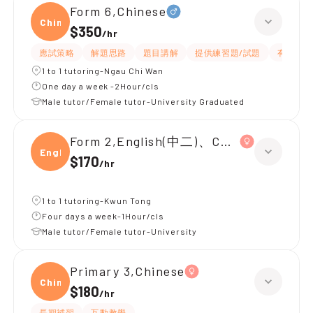
Form 6,Chinese
Chine
$350
/
hr
應試策略
解題思路
題目講解
提供練習題/試題
有耐性
1 to 1 tutoring-Ngau Chi Wan
One day a week -2Hour/cls
Male tutor/Female tutor-University Graduated
Form 2,English(中二)、Chinese(中二)、
Engli
$170
/
hr
1 to 1 tutoring-Kwun Tong
Four days a week-1Hour/cls
Male tutor/Female tutor-University
Primary 3,Chinese
Chine
$180
/
hr
長期補習
互動教學