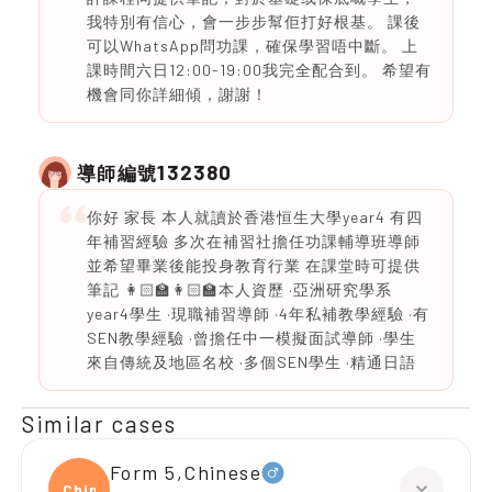
我特別有信心，會一步步幫佢打好根基。 課後
可以WhatsApp問功課，確保學習唔中斷。 上
課時間六日12:00-19:00我完全配合到。 希望有
機會同你詳細傾，謝謝！
132380
導師編號
你好 家長 本人就讀於香港恒生大學year4 有四
年補習經驗 多次在補習社擔任功課輔導班導師
並希望畢業後能投身教育行業 在課堂時可提供
筆記 👩🏻‍🏫👩🏻‍🏫本人資歷 ·亞洲研究學系
year4學生 ·現職補習導師 ·4年私補教學經驗 ·有
SEN教學經驗 ·曾擔任中一模擬面試導師 ·學生
來自傳統及地區名校 ·多個SEN學生 ·精通日語
Similar cases
Form 5,Chinese
Chine