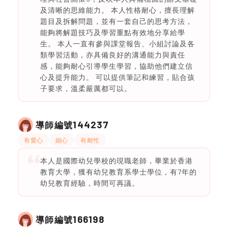
及清晰的思維能力。 本人性格耐心，擅長理解
題目及拆解問題，並有一套自己的思考方法，
能夠將解題技巧及學習重點有效地分享給學
生。 本人一直有參與課堂報告、小組討論及各
類學習活動，亦具備良好的溝通能力與責任
感，能夠耐心引導學生學習，協助他們建立信
心及提升能力。 可以提供筆記和練習，貼合孩
子要求，溫柔嚴厲都可以。
144237
導師編號
有愛心
細心
有耐性
本人是國際幼兒學校的現職老師，畢業於香港
教育大學，獲有幼兒教育系學士學位，有7年的
幼兒教育經驗，時間可再議。
166198
導師編號