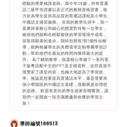
經驗的專業補課老師。我今年28歲，持有普通
話二級甲等證書以及正式的教師資格證書，致
力於為學生提供高品質的普通話課程及小學生
中國語文補習服務。 在我的教學生涯中，我一
直秉持著耐心和細心的態度對待每一位學生，
確保他們能夠在輕鬆愉快的學習環境中成長，
並取得顯著的進步。我特別擅長1對1個性化輔
導，能夠根據學生的具體需求定制專屬學習計
劃，幫助他們在最短的時間內獲得最大的提
升。 為了輔助教學，我還精心準備了一系列電
子版粵語配中文的PPT及文檔資料，這些資源不
僅豐富了課堂內容，也極大地提高了學習效
率。無論是想要提高普通話水平，還是需要加
強小學階段的中國語文基礎，我都將是你理想
的选择。 歡迎有意向的學生或家長聯繫我，讓
我們一起開啟一段充滿樂趣與收獲的學習之
旅！
166513
導師編號