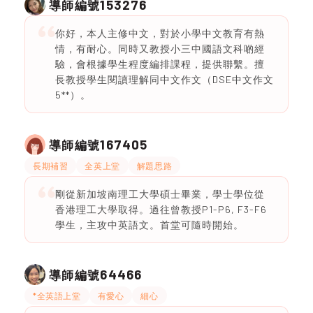
153276
導師編號
你好，本人主修中文，對於小學中文教育有熱
情，有耐心。同時又教授小三中國語文科啲經
驗，會根據學生程度編排課程，提供聯繫。擅
長教授學生閱讀理解同中文作文（DSE中文作文
5**）。
167405
導師編號
長期補習
全英上堂
解題思路
剛從新加坡南理工大學碩士畢業，學士學位從
香港理工大學取得。過往曾教授P1-P6, F3-F6
學生，主攻中英語文。首堂可隨時開始。
64466
導師編號
*全英語上堂
有愛心
細心