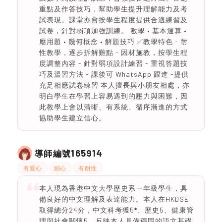
重點及作答技巧，幫助學生提升理解能力及考
試表現。課堂亦會按學生程度提供合適練習及
試卷，針對弱項加強訓練。 數學 • 基本運算 •
應用題 • 幾何概念 • 解題技巧 ✅教學特色 - 耐
性教學，逐步拆解難點 - 因材施教，按學生程
度調整內容 - 針對弱項設計練習 - 重視答題技
巧及溫習方法 - 課後可 WhatsApp 跟進 -提供
充足相應試卷練習 本人擅長與小朋友相處，亦
明白學生在學習上容易遇到的壓力與困難，因
此教學上會以清晰、有系統、循序漸進的方式
協助學生建立信心。
165914
導師編號
有愛心
細心
有耐性
本人現為香港中文大學歷史系一年級學生，具
備良好的中文理解及表達能力。本人在HKDSE
取得總分24分，中文科考獲5*、歷史5、健康管
理與社會關懷5，反映本人具備穩固的語文基礎