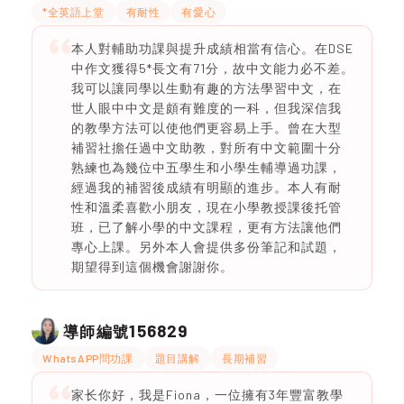
*全英語上堂
有耐性
有愛心
本人對輔助功課與提升成績相當有信心。在DSE
中作文獲得5*長文有71分，故中文能力必不差。
我可以讓同學以生動有趣的方法學習中文，在
世人眼中中文是頗有難度的一科，但我深信我
的教學方法可以使他們更容易上手。曾在大型
補習社擔任過中文助教，對所有中文範圍十分
熟練也為幾位中五學生和小學生輔導過功課，
經過我的補習後成績有明顯的進步。本人有耐
性和溫柔喜歡小朋友，現在小學教授課後托管
班，已了解小學的中文課程，更有方法讓他們
專心上課。另外本人會提供多份筆記和試題，
期望得到這個機會謝謝你。
156829
導師編號
WhatsAPP問功課
題目講解
長期補習
家长你好，我是Fiona，一位擁有3年豐富教學