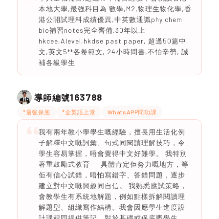
本地大學,最強科目為 數學,M2,物理生物化學,香
港公開試理科成績優異,中英數通識phy chem
bio補習notes完全齊備,30年以上
hkcee,Alevel,hkdse past paper, 超過50篇中
文,英文5**各卷範文, 24小時問書,不怕辛勞, 誠
補各級學生
163788
導師編號
*最強保底
*全英語上堂
WhatsAPP問功課
我有兩年教小學學生嘅經驗，擅長用生活化例
子解釋中文嘅詞彙、句式同閱讀理解技巧，令
學生容易掌握，唔會覺得中文好難學。 我特別
著重鼓勵式教育——具體肯定佢努力嘅地方，等
佢有信心試錯，唔怕寫錯字、答錯問題，逐步
建立對中文嘅興趣同自信。 我熟悉應試策略，
會教學生有系統地解題，例如點樣拆解閱讀理
解題型、組織寫作結構。我會因應學生進度設
計課程同提供筆記，對於基礎或保底嘅學生，