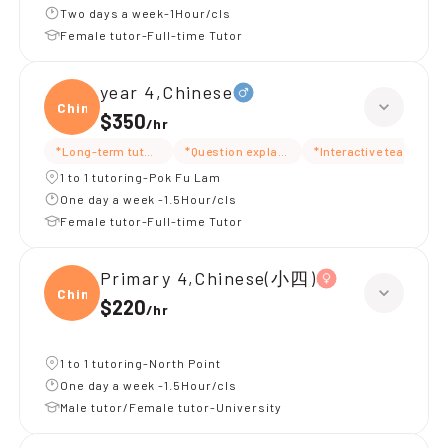
Two days a week-1Hour/cls
Female tutor-Full-time Tutor
year 4,Chinese
Chine
$350
/
hr
*Long-term tutoring
*Question explanation
*Interactive teaching
1 to 1 tutoring-Pok Fu Lam
One day a week -1.5Hour/cls
Female tutor-Full-time Tutor
Primary 4,Chinese(小四)
Chine
$220
/
hr
1 to 1 tutoring-North Point
One day a week -1.5Hour/cls
Male tutor/Female tutor-University