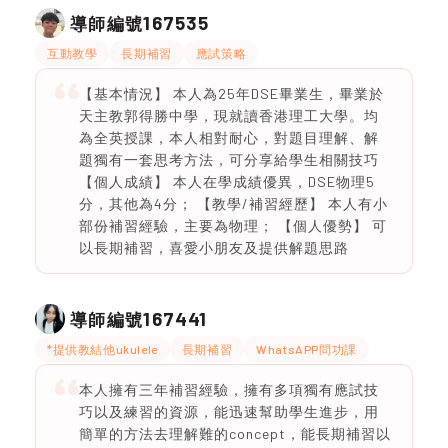
167535
導師編號
互動教學
長期補習
應試策略
【基本情況】 本人為25年DSE畢業生，畢業於
天主教郭得勝中學，現就讀香港理工大學。均
為全英授課，本人相對耐心，對題目理解、解
題獨有一套思考方法，可分享給學生相關技巧
【個人成績】 本人在學成績優異，DSE物理5
分，其他為4分； 【教學/補習經歷】 本人有小
部份補習經驗，主要為物理； 【個人優勢】 可
以長期補習，喜愛小朋友及提供解題思路
167441
導師編號
*提供教結他ukulele
長期補習
WhatsAPP問功課
本人擁有三年補習經驗，擁有多項獨有應試技
巧以及練習的資源，能迅速幫助學生進步，用
簡單的方法去理解難的concept，能長期補習以