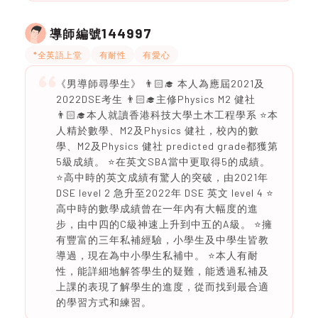
144997
導師編號
*全英語上堂
有耐性
有愛心
《男導師尋學生》 👨🏻‍🎓 本人為應屆2021及
2022DSE考生 👨🏻‍🎓主修Physics M2 健社
👨🏻‍🎓本人就讀香港科技大學土木工程學系 ⭐️本
人精於數學、M2及Physics 健社，校內的數
學、M2及Physics 健社 predicted grade都獲第
5級成績。 ⭐️在英文SBA當中更取得5的成績。
⭐️高中時的英文成績有驚人的突破，由2021年
DSE level 2 急升至2022年 DSE 英文 level 4 ⭐️
高中時的數學成績曾在一年內有大幅度的進
步，由中四的C級神速上升到中五的A級。 ⭐️擁
有豐富的三年私補經驗，小學生及中學生皆教
導過，現在為中小學生私補中。 ⭐️本人有耐
性，能詳細地解答學生的疑難，能透過私補及
上課的表現了解學生的進度，從而找到最合適
的學習方式和練習。