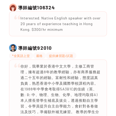
106324
導師編號
Interested. Native English speaker with over
20 years of experience teaching in Hong
Kong. $300/hr minimum
92010
導師編號
*全英語上堂
嚴格
提供練習題/試題
你好，我畢業於香港中文大學，主修工商管
理，擁有超過8年的教學經驗，亦有商界服務超
過二十五年的經驗。富耐性和經驗，態度認真
負責，熟悉香港中小學及國際學校課程內容。
在1988年中學會考取得5A3B1C的佳績（英、
數: B; 中、物理、生物、化學、地理均取得A)
本人擅長替學生補底及拔尖，透過推動自主學
習，令學員提升自主自學能力，會針對各卷做
法及技巧，準備額外補充練習。 教導的學生分