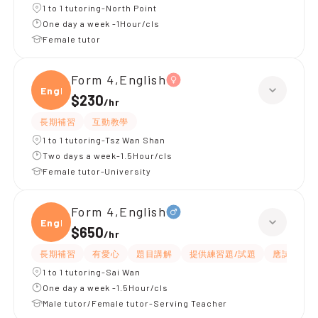
1 to 1 tutoring-North Point
One day a week -1Hour/cls
Female tutor
Form 4,English
Engli
$230
/
hr
長期補習
互動教學
1 to 1 tutoring-Tsz Wan Shan
Two days a week-1.5Hour/cls
Female tutor-University
Form 4,English
Engli
$650
/
hr
長期補習
有愛心
題目講解
提供練習題/試題
應試策略
1 to 1 tutoring-Sai Wan
One day a week -1.5Hour/cls
Male tutor/Female tutor-Serving Teacher