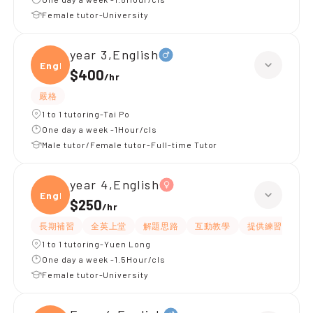
Female tutor-University
year 3,English
Engli
$400
/
hr
嚴格
1 to 1 tutoring-Tai Po
One day a week -1Hour/cls
Male tutor/Female tutor-Full-time Tutor
year 4,English
Engli
$250
/
hr
長期補習
全英上堂
解題思路
互動教學
提供練習題/試題
1 to 1 tutoring-Yuen Long
One day a week -1.5Hour/cls
Female tutor-University