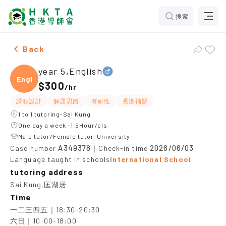
搜索
Male year 5,English，Sai Kung Tuition recommendation
Back
year 5,English
Engli
$300
/
hr
課程設計
解題思路
有耐性
長期補習
1 to 1 tutoring-Sai Kung
One day a week -1.5Hour/cls
Male tutor/Female tutor-University
A349378
2026/06/03
Case number
｜Check-in time
Language taught in schools
International School
tutoring address
Sai Kung,匡湖居
Time
一二三四五｜18:30-20:30

六日｜10:00-18:00