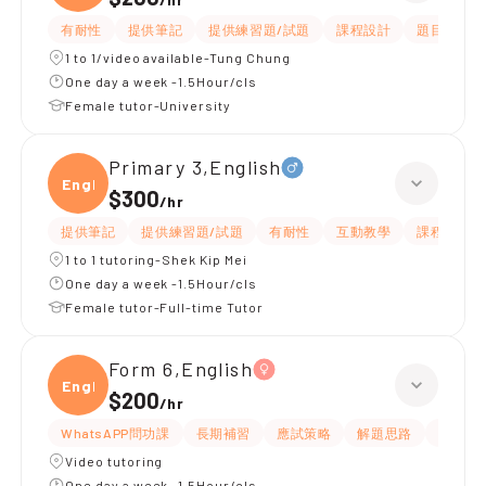
有耐性
提供筆記
提供練習題/試題
課程設計
題目講解
1 to 1/video available-Tung Chung
One day a week -1.5Hour/cls
Female tutor-University
Primary 3,English
Engli
$300
/
hr
提供筆記
提供練習題/試題
有耐性
互動教學
課程設計
1 to 1 tutoring-Shek Kip Mei
One day a week -1.5Hour/cls
Female tutor-Full-time Tutor
Form 6,English
Engli
$200
/
hr
WhatsAPP問功課
長期補習
應試策略
解題思路
提供練
Video tutoring
One day a week -1.5Hour/cls