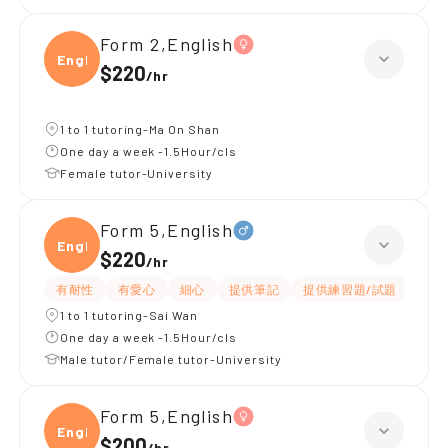
Form 2,English
Engli
$220
/
hr
1 to 1 tutoring-Ma On Shan
One day a week -1.5Hour/cls
Female tutor-University
Form 5,English
Engli
$220
/
hr
有耐性
有愛心
細心
提供筆記
提供練習題/試題
指導
1 to 1 tutoring-Sai Wan
One day a week -1.5Hour/cls
Male tutor/Female tutor-University
Form 5,English
Engli
$200
/
hr