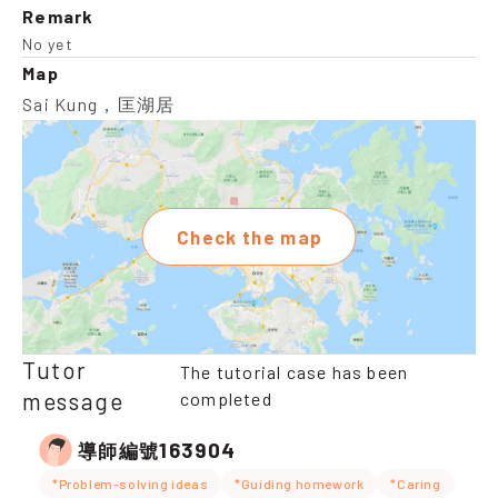
Remark
No yet
Map
Sai Kung，匡湖居
Check the map
Tutor
The tutorial case has been
message
completed
163904
導師編號
*Problem-solving ideas
*Guiding homework
*Caring