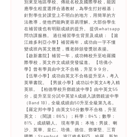
別來至地區學校、傳統名校及國際學校，能因
應學生程度選擇合適教材，為學生打好根基；
針對學生於課堂上不明白的地方，用簡單的方
法教導，使他們能夠更容易理解。大部份學生
在補習後也有明顯成績的提升。 提供whatsapp
問功課服務。 過往補習學生背景及成績： 【滬
江維多利亞小學】補習兩年，成功由一字不懂
變成班內英文翹楚，獲老師頒發獎狀表揚。
【啟新書院】補習一年，成功轉校升至哈羅國
際學校，英文作文成績突發猛進。 【培僑小
學】曾有學員由中文不合格，升至９９分。
【伍華小學】成功由英文不合格提升至A，考入
英華書院。 【男拔小學】成功以中英文A考入精
英班。 【柏德學校升鄧鏡波中學】由中英文55
分，提升至呈分試中英皆A成績入讀鄧鏡波中學
（Band 1B)，全級成績由50升至全級第九名。
【羅定邦中學】由英文50分數學不合格，升至
英文：（閱讀：86%）；科學：84%；數學：
81%，成績驕人。 現有學員： 本地：男拔、喇
沙、英華、皇仁、培僑、德信、鄧肇堅、三育
國際：Stamford、滬江維多利亞、哈羅、新加