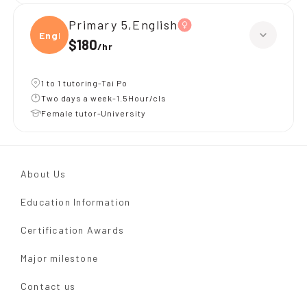
Primary 5,English
Engli
$180
/
hr
1 to 1 tutoring-Tai Po
Two days a week-1.5Hour/cls
Female tutor-University
About Us
Education Information
Certification Awards
Major milestone
Contact us