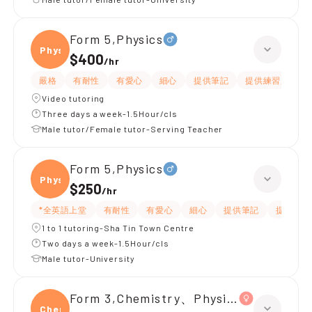
Form 5,Physics
Physi
$400
/
hr
嚴格
有耐性
有愛心
細心
提供筆記
提供練習題/試題
Video tutoring
Three days a week-1.5Hour/cls
Male tutor/Female tutor-Serving Teacher
Form 5,Physics
Physi
$250
/
hr
*全英語上堂
有耐性
有愛心
細心
提供筆記
提供練習
1 to 1 tutoring-Sha Tin Town Centre
Two days a week-1.5Hour/cls
Male tutor-University
Form 3,Chemistry、Physics
Chemi