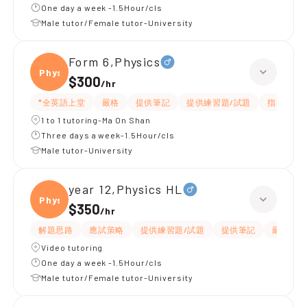
One day a week -1.5Hour/cls
Male tutor/Female tutor-University
Form 6,Physics
Physi
$300
/
hr
*全英語上堂
嚴格
提供筆記
提供練習題/試題
指導功課
1 to 1 tutoring-Ma On Shan
Three days a week-1.5Hour/cls
Male tutor-University
year 12,Physics HL
Physi
$350
/
hr
解題思路
應試策略
提供練習題/試題
提供筆記
嚴格
Video tutoring
One day a week -1.5Hour/cls
Male tutor/Female tutor-University