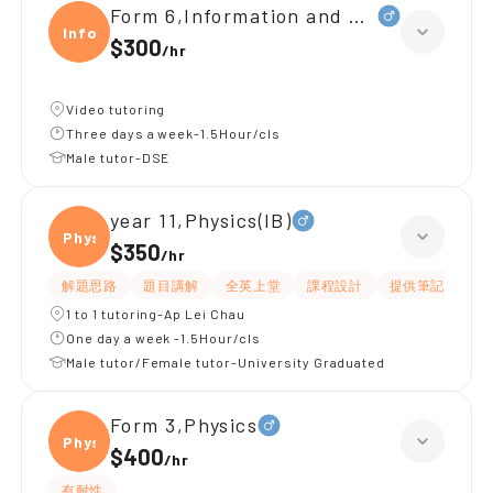
Form 6,Information and Communica
Infor
$300
/
hr
Video tutoring
Three days a week-1.5Hour/cls
Male tutor-DSE
year 11,Physics(IB)
Physi
$350
/
hr
解題思路
題目講解
全英上堂
課程設計
提供筆記
有
1 to 1 tutoring-Ap Lei Chau
One day a week -1.5Hour/cls
Male tutor/Female tutor-University Graduated
Form 3,Physics
Physi
$400
/
hr
有耐性