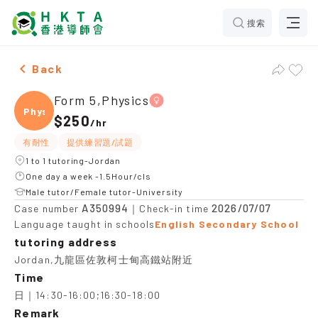
搜索
Female Form 5,Physics，Jordan Tuition recommendati
Back
Form 5,Physics
Physi
$250
/
hr
有耐性
提供練習題/試題
1 to 1 tutoring-Jordan
One day a week -1.5Hour/cls
Male tutor/Female tutor-University
A350994
2026/07/07
Case number
｜Check-in time
Language taught in schools
English Secondary School
tutoring address
Jordan,九龍區佐敦柯士甸高鐵站附近
Time
日｜14:30-16:00;16:30-18:00
Remark