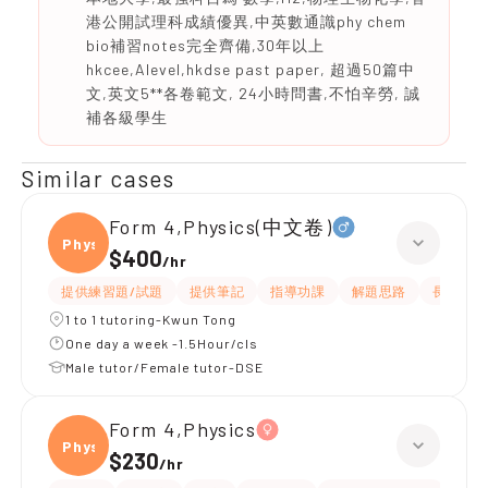
港公開試理科成績優異,中英數通識phy chem
bio補習notes完全齊備,30年以上
hkcee,Alevel,hkdse past paper, 超過50篇中
文,英文5**各卷範文, 24小時問書,不怕辛勞, 誠
補各級學生
Similar cases
Form 4,Physics(中文卷)
Physi
$400
/
hr
提供練習題/試題
提供筆記
指導功課
解題思路
長期補習
1 to 1 tutoring-Kwun Tong
One day a week -1.5Hour/cls
Male tutor/Female tutor-DSE
Form 4,Physics
Physi
$230
/
hr