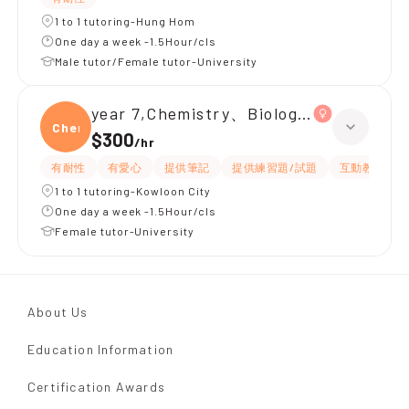
1 to 1 tutoring-Hung Hom
One day a week -1.5Hour/cls
Male tutor/Female tutor-University
year 7,Chemistry、Biology、Physics
Chemi
$300
/
hr
有耐性
有愛心
提供筆記
提供練習題/試題
互動教學
1 to 1 tutoring-Kowloon City
One day a week -1.5Hour/cls
Female tutor-University
About Us
Education Information
Certification Awards