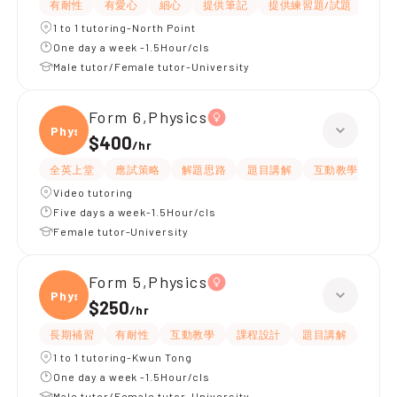
有耐性
有愛心
細心
提供筆記
提供練習題/試題
指導
1 to 1 tutoring-North Point
One day a week -1.5Hour/cls
Male tutor/Female tutor-University
Form 6,Physics
Physi
$400
/
hr
全英上堂
應試策略
解題思路
題目講解
互動教學
有
Video tutoring
Five days a week-1.5Hour/cls
Female tutor-University
Form 5,Physics
Physi
$250
/
hr
長期補習
有耐性
互動教學
課程設計
題目講解
提供
1 to 1 tutoring-Kwun Tong
One day a week -1.5Hour/cls
Male tutor/Female tutor-University