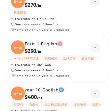
Engli
$270
/
hr
長期補習
1 to 1 tutoring-Tin Shui Wai
One day a week -1.5Hour/cls
Female tutor-University Graduated
Form 1,English
Engli
$260
/
hr
WhatsAPP問功課
長期補習
應試策略
解題思路
題目講
1 to 1 tutoring-Chai Wan
One day a week -1.5Hour/cls
Female tutor-University Graduated
year 10,English
Engli
$400
/
hr
有愛心
有耐性
提供練習題/試題
提供筆記
長期補習
1 to 1 tutoring-Kowloon City