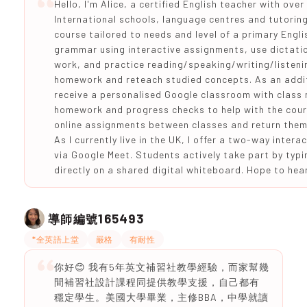
Hello, I'm Alice, a certified English teacher with ove
International schools, language centres and tutoring
course tailored to needs and level of a primary Engl
grammar using interactive assignments, use dictation
work, and practice reading/speaking/writing/listenin
homework and reteach studied concepts. As an addi
receive a personalised Google classroom with class m
homework and progress checks to help with the cours
online assignments between classes and return them
As I currently live in the UK, I offer a two-way inter
via Google Meet. Students actively take part by typi
directly on a shared digital whiteboard. Hope to hea
165493
導師編號
*全英語上堂
嚴格
有耐性
你好😊 我有5年英文補習社教學經驗，而家幫幾
間補習社設計課程同提供教學支援，自己都有
穩定學生。美國大學畢業，主修BBA，中學就讀