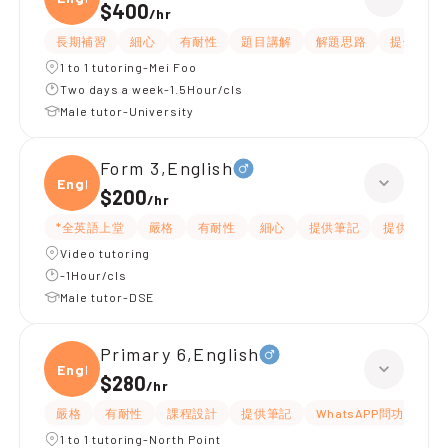
$400
/
hr
長期補習
細心
有耐性
題目講解
解題思路
提供練習
1 to 1 tutoring-Mei Foo
Two days a week-1.5Hour/cls
Male tutor-University
Form 3,English
Engli
$200
/
hr
*全英語上堂
嚴格
有耐性
細心
提供筆記
提供練習題
Video tutoring
-1Hour/cls
Male tutor-DSE
Primary 6,English
Engli
$280
/
hr
嚴格
有耐性
課程設計
提供筆記
WhatsAPP問功課
1 to 1 tutoring-North Point