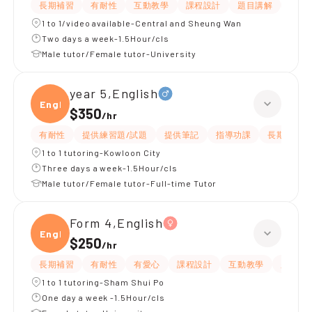
長期補習
有耐性
互動教學
課程設計
題目講解
解題
1 to 1/video available-Central and Sheung Wan
Two days a week-1.5Hour/cls
Male tutor/Female tutor-University
year 5,English
Engli
$350
/
hr
有耐性
提供練習題/試題
提供筆記
指導功課
長期補習
1 to 1 tutoring-Kowloon City
Three days a week-1.5Hour/cls
Male tutor/Female tutor-Full-time Tutor
Form 4,English
Engli
$250
/
hr
長期補習
有耐性
有愛心
課程設計
互動教學
題目講
1 to 1 tutoring-Sham Shui Po
One day a week -1.5Hour/cls