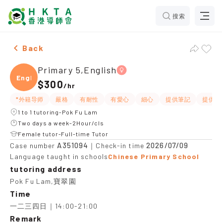
搜索
Female Primary 5,English，Pok Fu Lam Tuition recom
Back
Primary 5,English
Engli
$300
/
hr
*外籍导师
嚴格
有耐性
有愛心
細心
提供筆記
提供練
1 to 1 tutoring-Pok Fu Lam
Two days a week-2Hour/cls
Female tutor-Full-time Tutor
A351094
2026/07/09
Case number
｜Check-in time
Language taught in schools
Chinese Primary School
tutoring address
Pok Fu Lam,寶翠園
Time
一二三四日｜14:00-21:00
Remark