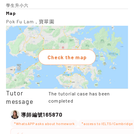
學生升小六
Map
Pok Fu Lam，寶翠園
Check the map
Tutor
The tutorial case has been
message
completed
165870
導師編號
*WhatsAPP asks about homework
*access to IELTS/Cambridge 