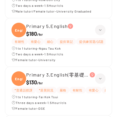
Two days a week-1.5Hour/cls
Male tutor/Female tutor-University Graduated
Primary 5,English
Engli
$180
/
hr
有耐性
有愛心
細心
提供筆記
提供練習題/試題
指導
1 to 1 tutoring-Ngau Tau Kok
Two days a week-1.5Hour/cls
Female tutor-University
Primary 3,English(零基礎, 會話)
Engli
$130
/
hr
*普通話授課
*居英回流
嚴格
有耐性
有愛心
細心
1 to 1 tutoring-Tai Kok Tsui
Three days a week-1.5Hour/cls
Female tutor-DSE