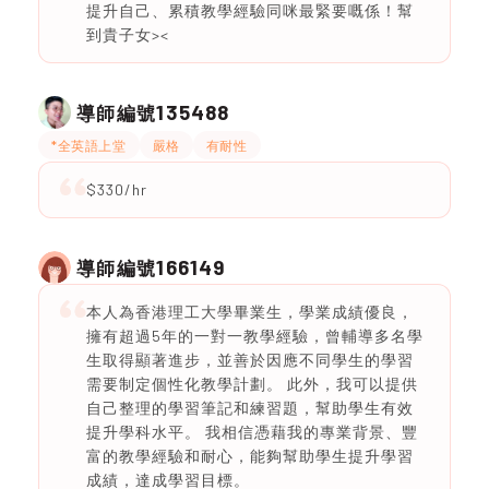
提升自己、累積教學經驗同咪最緊要嘅係！幫
到貴子女><
135488
導師編號
*全英語上堂
嚴格
有耐性
$330/hr
166149
導師編號
本人為香港理工大學畢業生，學業成績優良，
擁有超過5年的一對一教學經驗，曾輔導多名學
生取得顯著進步，並善於因應不同學生的學習
需要制定個性化教學計劃。 此外，我可以提供
自己整理的學習筆記和練習題，幫助學生有效
提升學科水平。 我相信憑藉我的專業背景、豐
富的教學經驗和耐心，能夠幫助學生提升學習
成績，達成學習目標。