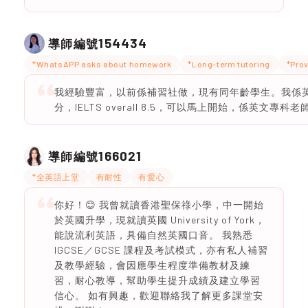
154434
導師編號
*WhatsAPP asks about homework
*Long-term tutoring
*Prov
我經驗豐富，以前係補習社做，現有同年齡學生。我係英文
分，IELTS overall 8.5，可以馬上開始，係英文專科老
166021
導師編號
*全英語上堂
有耐性
有愛心
你好！😊 我曾就讀香港聖保祿小學，中一開始
於英國升學，現就讀英國 University of York，
能說流利英語，具備自然英國口音。 我熟悉
IGCSE／GCSE 課程及考試模式，亦有私人補習
及教學經驗，會因應學生程度準備教材及練
習，耐心教導，幫助學生提升成績及建立學習
信心。 如有興趣，歡迎聯絡我了解更多課堂安