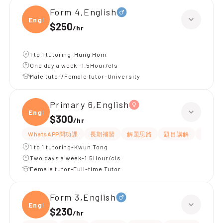
Form 4,English
Engli
$250
/
hr
1 to 1 tutoring-Hung Hom
One day a week -1.5Hour/cls
Male tutor/Female tutor-University
Primary 6,English
Engli
$300
/
hr
WhatsAPP問功課
長期補習
解題思路
題目講解
提供練
1 to 1 tutoring-Kwun Tong
Two days a week-1.5Hour/cls
Female tutor-Full-time Tutor
Form 3,English
Engli
$230
/
hr