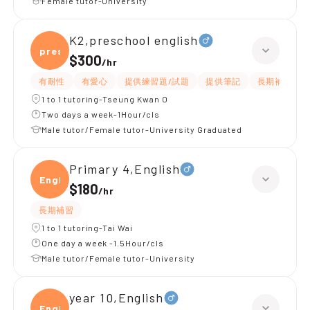
Female tutor-University
K2,preschool english
presc
$300
/
hr
有耐性
有愛心
提供練習題/試題
提供筆記
長期補習
1 to 1 tutoring-Tseung Kwan O
Two days a week-1Hour/cls
Male tutor/Female tutor-University Graduated
Primary 4,English
Engli
$180
/
hr
長期補習
1 to 1 tutoring-Tai Wai
One day a week -1.5Hour/cls
Male tutor/Female tutor-University
year 10,English
Engli