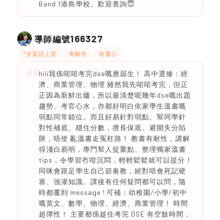
Band 1港島學校。歡迎查詢😇
166327
導師編號
*全英語上堂
有耐性
有愛心
hiii我係啱啱考完dse嘅應屆生！ 高中選修：經
濟、商業管理、物理 雖然我先啱啱考完，但正
正因為新鮮出爐，所以最清楚呢幾年dse嘅出題
趨勢、考官心水，亦都好明白依家學生溫書嘅
弱點同常錯位。而且好易針對弱點、幫同學針
對性補底、穩住分數，擅長保底、避開失分陷
阱，唔使 亂溫書走冤枉路！ 教書有耐性，講解
得淺白易明，專門幫人捉重點、整理獨家溫書
tips，令學習冇咁沉悶，輕輕鬆鬆就可以提分！
同咪會跟足學生自己節奏教，絕對唔會死記硬
塞、強灌知識。課後有任何疑問都可以問，隨
時都覆到 message ! 可補：幼稚園/小學/初中
嘅英文、數學、物理、經濟、商業管理！ 時間
超彈性！ 主要都係趁住考完 DSE 有空餘時間，