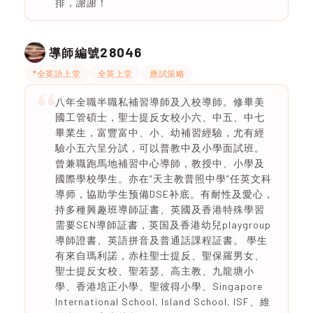
排，謝謝！
28046
導師編號
*全英語上堂
全英上堂
應試策略
八年全職半職私補習導師及入校導師。修畢美
國工管碩士，聖士提反女校小六、中五、中七
畢業生，富豐富中、小、幼補習經驗，尤有經
驗小五六呈分試，可以普教中及小學面試班。
曾兼職跑馬地補習中心導師，教授中、小學及
國際學校學生。亦在”天主教普照中學”任英文科
導师，協助学生预備DSE补底。有耐性及愛心，
持多種興趣班導師証書、英國及香港特殊學習
需要SEN導師証書，英国及香港幼兒playgroup
導師證書、英語拼音及普通話課程証書。 學生
有來自瑪利諾，赤柱聖士提反、聖保羅男女、
聖士提反女校、聖若瑟、高主教、九龍塘小
學、香港培正小學、聖彼得小學、Singapore
International School, Island School, ISF、維