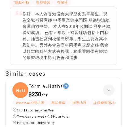
*幽默生動
長期補習
有耐性
你好，本人為香港浸會大學歷史系畢業生。現
為全職補習導師 中學畢業於屯門區 順德聯誼總
會譚伯羽中學。 本人在2019年公開試 歷史科取
得5*成績。 已有五年以上補習經驗包括上門私
補、補習社及到校輔導班等，學生主要為高小
及初中。另外亦會為高中同學專攻歷史科 我會
以輕鬆幽默的方式去授課，務求讓同學在輕鬆
的學習環境中得到改善和進步
Similar cases
Form 4,Maths
Maths
$230
/
hr
WhatsAPP問功課
應試策略
指導功課
提供練習題/試題
1 to 1 tutoring-Tai Wai
Two days a week-1.5Hour/cls
Male tutor-University