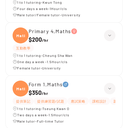
1 to 1 tutoring-Kwun Tong
Four days a week-1Hour/cls
Male tutor/Female tutor-University
Primary 4,Maths
Maths
$200
/
hr
互動教學
1 to 1 tutoring-Cheung Sha Wan
One day a week -1.5Hour/cls
Female tutor-University
Form 1,Maths
Maths
$350
/
hr
提供筆記
提供練習題/試題
應試策略
課程設計
題目講解
1 to 1 tutoring-Tseung Kwan O
Two days a week-1.5Hour/cls
Male tutor-Full-time Tutor