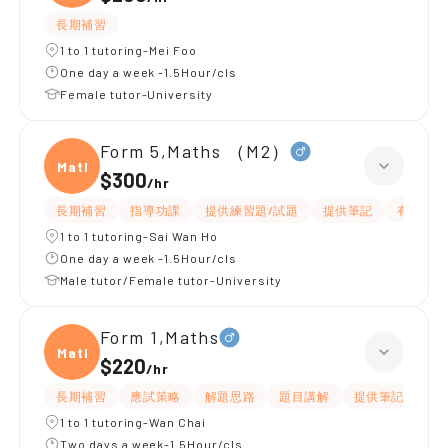
長期補習
1 to 1 tutoring-Mei Foo
One day a week -1.5Hour/cls
Female tutor-University
Form 5,Maths （M2）
Maths
$300
/
hr
長期補習
指導功課
提供練習題/試題
提供筆記
有耐性
1 to 1 tutoring-Sai Wan Ho
One day a week -1.5Hour/cls
Male tutor/Female tutor-University
Form 1,Maths
Maths
$220
/
hr
長期補習
應試策略
解題思路
題目講解
提供筆記
提
1 to 1 tutoring-Wan Chai
Two days a week-1.5Hour/cls