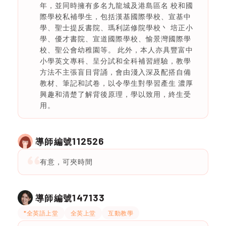
年，並同時擁有多名九龍城及港島區名 校和國
際學校私補學生，包括漢基國際學校、宣基中
學、聖士提反書院、瑪利諾修院學校丶 培正小
學、優才書院、宣道國際學校、愉景灣國際學
校、聖公會幼稚園等。 此外，本人亦具豐富中
小學英文專科、呈分試和全科補習經驗，教學
方法不主張盲目背誦，會由淺入深及配搭自備
教材、筆記和試卷，以令學生對學習產生 濃厚
興趣和清楚了解背後原理，學以致用，終生受
用。
112526
導師編號
有意，可夾時間
147133
導師編號
*全英語上堂
全英上堂
互動教學