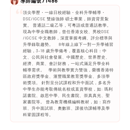
71486
導師編號
頂尖學歷・一線日校經驗・全科升學輔導・
DSE/IGCSE 雙線強師 碩士畢業，師資背景紮
實。 普通話二級乙等，可粵語或普通話教學。
現為中學全職教師，曾任香港女校、男校DSE
/IGCSE 中文教師，深度掌握考綱、評分標準與
升學錄取趨勢。 8年線上線下一對一升學補習
經驗，3–18 歲升學備考，覆蓋核心科目：中
文、公民與社會發展、中國歷史、世界歷史、
經濟、商業、會計財務，一站式滿足升學全科
輔導需求。 學術與教學實力雙強，榮獲香港特
區政府獎學金、滙豐職業教育獎學金、多項學
術獎項。 針對呈分試課程和升中面試，多名升
中學生亦能考取傳統名校或直資學校，如: 瑪利
諾書院、啟思中學、民生書院、崇真真光、聖
家書院等。 曾為教育機構編輯教材，如：寫作
班、升中面試班、奧數班、課後功課輔導及學
科鞏固課程等。