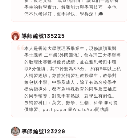
多，歡迎安排***或查詢詳情！ 讓我們一起培養
學生的數學實力、解難能力與學習技巧，令他
們不只考得好，更學得快、學得深！🎓
135225
導師編號
本人是香港大學護理系畢業生，現修讀讀獸醫
學士課程 二年級(外國回流)，曾在理工大學舉辦
的數理比賽獲得優異成績，並在雅思考刻中獲
取8分佳績，其中聆聽為8.5分。 約有9年以上私
人補習經驗，亦曾於補習社教授學生，教學對
象包括小學、中學及成人，除了有為名校學生
提供指導外，都有為特殊教育的同學及需補底
的同學輔導，對教學有熱誠，對學生有耐性。
📕補習科目：英文、數學、生物、科學 📙可提
供練習、past paper 📘WhatsApp問功課
123229
導師編號