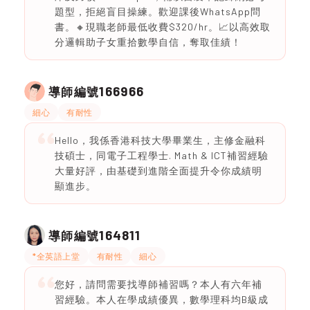
題型，拒絕盲目操練。歡迎課後WhatsApp問
書。🔸現職老師最低收費$320/hr。📈以高效取
分邏輯助子女重拾數學自信，奪取佳績！
166966
導師編號
細心
有耐性
Hello，我係香港科技大學畢業生，主修金融科
技碩士，同電子工程學士. Math & ICT補習經驗
大量好評，由基礎到進階全面提升令你成績明
顯進步。
164811
導師編號
*全英語上堂
有耐性
細心
您好，請問需要找導師補習嗎？本人有六年補
習經驗。本人在學成績優異，數學理科均B級成