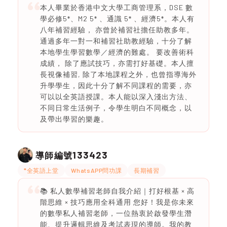
本人畢業於香港中文大學工商管理系，DSE 數
學必修5*、M2 5* 、通識 5* 、經濟5*。本人有
八年補習經驗， 亦曾於補習社擔任助教多年。
通過多年一對一和補習社助教經驗，十分了解
本地學生學習數學／經濟的難處。 要改善術科
成績， 除了應試技巧，亦需打好基礎。本人擅
長視像補習, 除了本地課程之外，也曾指導海外
升學學生，因此十分了解不同課程的需要，亦
可以以全英語授課。本人能以深入淺出方法、
不同日常生活例子，令學生明白不同概念，以
及帶出學習的樂趣。
133423
導師編號
*全英語上堂
WhatsAPP問功課
長期補習
📚 私人數學補習老師自我介紹｜打好根基 × 高
階思維 × 技巧應用全科通用 您好！我是你未來
的數學私人補習老師，一位熱衷於啟發學生潛
能、提升邏輯思維及考試表現的導師。我的教