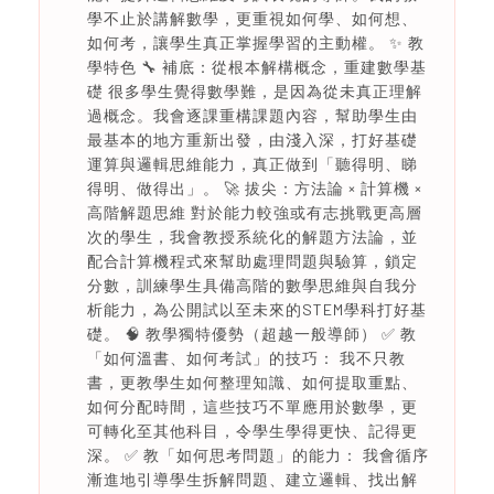
學不止於講解數學，更重視如何學、如何想、
如何考，讓學生真正掌握學習的主動權。 ✨ 教
學特色 🔧 補底：從根本解構概念，重建數學基
礎 很多學生覺得數學難，是因為從未真正理解
過概念。我會逐課重構課題內容，幫助學生由
最基本的地方重新出發，由淺入深，打好基礎
運算與邏輯思維能力，真正做到「聽得明、睇
得明、做得出」。 🚀 拔尖：方法論 × 計算機 ×
高階解題思維 對於能力較強或有志挑戰更高層
次的學生，我會教授系統化的解題方法論，並
配合計算機程式來幫助處理問題與驗算，鎖定
分數，訓練學生具備高階的數學思維與自我分
析能力，為公開試以至未來的STEM學科打好基
礎。 🧠 教學獨特優勢（超越一般導師） ✅ 教
「如何溫書、如何考試」的技巧： 我不只教
書，更教學生如何整理知識、如何提取重點、
如何分配時間，這些技巧不單應用於數學，更
可轉化至其他科目，令學生學得更快、記得更
深。 ✅ 教「如何思考問題」的能力： 我會循序
漸進地引導學生拆解問題、建立邏輯、找出解