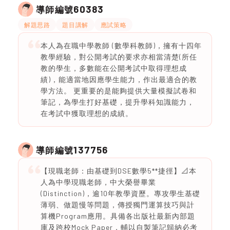
60383
導師編號
解題思路
題目講解
應試策略
本人為在職中學教師 (數學科教師)，擁有十四年
教學經驗，對公開考試的要求亦相當清楚(所任
教的學生，多數能在公開考試中取得理想成
績)，能適當地因應學生能力，作出最適合的教
學方法。 更重要的是能夠提供大量模擬試卷和
筆記，為學生打好基礎，提升學科知識能力，
在考試中獲取理想的成績。
137756
導師編號
【現職老師：由基礎到DSE數學5**捷徑】📐本
人為中學現職老師，中大榮譽畢業
(Distinction)，逾10年教學資歷。專攻學生基礎
薄弱、做題慢等問題，傳授獨門運算技巧與計
算機Program應用。具備各出版社最新內部題
庫及跨校Mock Paper，輔以自製筆記歸納必考