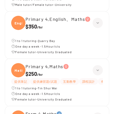
Male tutor/Female tutor-University
Primary 4,English、Maths
Engli
$350
/
hr
1 to 1 tutoring-Quarry Bay
One day a week -1.5Hour/cls
Female tutor-University Graduated
Primary 4,Maths
Maths
$250
/
hr
提供筆記
提供練習題/試題
互動教學
課程設計
有耐性
1 to 1 tutoring-Tin Shui Wai
One day a week -1.5Hour/cls
Female tutor-University Graduated
Form 4,Maths