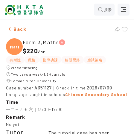
搜索
Female Form 3,Maths Tuition recommendation
Back
Form 3,Maths
Maths
$220
/
hr
有耐性
嚴格
指導功課
解題思路
應試策略
Video tutoring
Two days a week-1.5Hour/cls
Female tutor-University
A351127
2026/07/09
Case number
｜Check-in time
Language taught in schools
Chinese Secondary School
Time
一二三四五六｜13:00-17:00
Remark
No yet
Tutor
The tutorial case has been