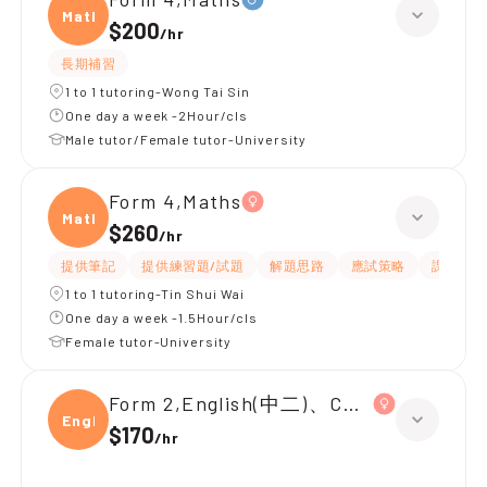
Maths
$200
/
hr
長期補習
1 to 1 tutoring-Wong Tai Sin
One day a week -2Hour/cls
Male tutor/Female tutor-University
Form 4,Maths
Maths
$260
/
hr
提供筆記
提供練習題/試題
解題思路
應試策略
課程設計
1 to 1 tutoring-Tin Shui Wai
One day a week -1.5Hour/cls
Female tutor-University
Form 2,English(中二)、Chinese(中二)、
Engli
$170
/
hr