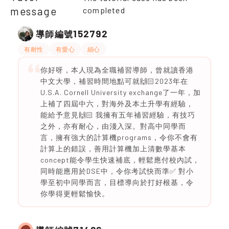
message
completed
152792
導師編號
有耐性
有愛心
細心
你好呀，本人現為全職補習導師，曾就讀香港
中文大學，補習時間地點可就🙌🏻2023年在
U.S.A. Cornell University exchange了一年，加
上補了四屆中六，對海外及本土升學有經驗，
能給予意見🙌🏻 我擁有五年補習經驗，有技巧
之外，亦有耐心，由淺入深。對高中同學而
言，擁有強大的計算機programs，令你不會有
計算上的錯誤，善用計算機加上清數學基本
concept能令學生快速補底，輕鬆應付校內試，
同時能應用於DSE中，令你考試快而準✅ 對小
學至初中同學而言，目標導向於打好根基，令
你學得更輕鬆愉快。