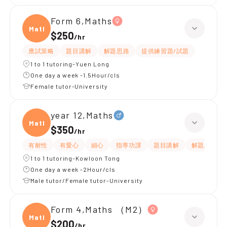
Form 6,Maths
Maths
$250
/
hr
應試策略
題目講解
解題思路
提供練習題/試題
1 to 1 tutoring-Yuen Long
One day a week -1.5Hour/cls
Female tutor-University
year 12,Maths
Maths
$350
/
hr
有耐性
有愛心
細心
指導功課
題目講解
解題思路
1 to 1 tutoring-Kowloon Tong
One day a week -2Hour/cls
Male tutor/Female tutor-University
Form 4,Maths （M2）
Maths
$200
/
hr