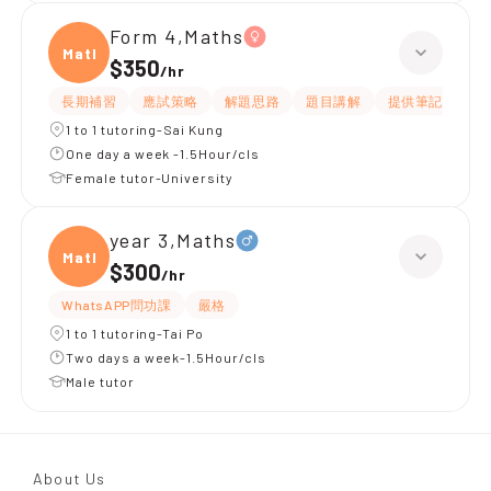
Form 4,Maths
Maths
$350
/
hr
長期補習
應試策略
解題思路
題目講解
提供筆記
提
1 to 1 tutoring-Sai Kung
One day a week -1.5Hour/cls
Female tutor-University
year 3,Maths
Maths
$300
/
hr
WhatsAPP問功課
嚴格
1 to 1 tutoring-Tai Po
Two days a week-1.5Hour/cls
Male tutor
About Us