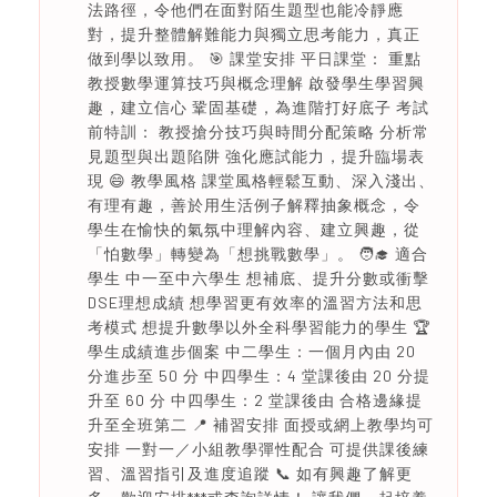
法路徑，令他們在面對陌生題型也能冷靜應
對，提升整體解難能力與獨立思考能力，真正
做到學以致用。 🎯 課堂安排 平日課堂： 重點
教授數學運算技巧與概念理解 啟發學生學習興
趣，建立信心 鞏固基礎，為進階打好底子 考試
前特訓： 教授搶分技巧與時間分配策略 分析常
見題型與出題陷阱 強化應試能力，提升臨場表
現 😄 教學風格 課堂風格輕鬆互動、深入淺出、
有理有趣，善於用生活例子解釋抽象概念，令
學生在愉快的氣氛中理解內容、建立興趣，從
「怕數學」轉變為「想挑戰數學」。 🧑‍🎓 適合
學生 中一至中六學生 想補底、提升分數或衝擊
DSE理想成績 想學習更有效率的溫習方法和思
考模式 想提升數學以外全科學習能力的學生 🏆
學生成績進步個案 中二學生：一個月內由 20
分進步至 50 分 中四學生：4 堂課後由 20 分提
升至 60 分 中四學生：2 堂課後由 合格邊緣提
升至全班第二 📍 補習安排 面授或網上教學均可
安排 一對一／小組教學彈性配合 可提供課後練
習、溫習指引及進度追蹤 📞 如有興趣了解更