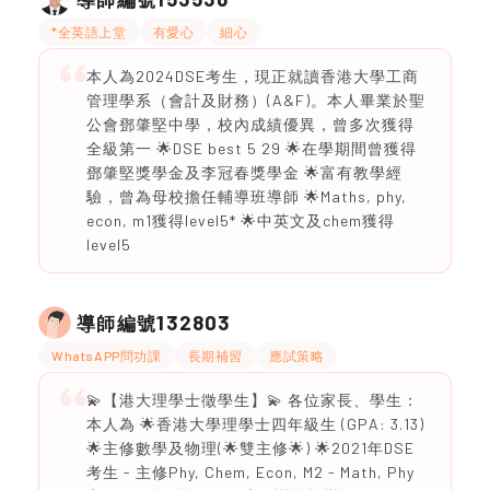
*全英語上堂
有愛心
細心
本人為2024DSE考生，現正就讀香港大學工商
管理學系（會計及財務）(A&F)。本人畢業於聖
公會鄧肇堅中學，校內成績優異，曾多次獲得
全級第一 🌟DSE best 5 29 🌟在學期間曾獲得
鄧肇堅獎學金及李冠春獎學金 🌟富有教學經
驗，曾為母校擔任輔導班導師 🌟Maths, phy,
econ, m1獲得level5* 🌟中英文及chem獲得
level5
132803
導師編號
WhatsAPP問功課
長期補習
應試策略
💫【港大理學士徵學生】💫 各位家長、學生：
本人為 🌟香港大學理學士四年級生 (GPA: 3.13)
🌟主修數學及物理(🌟雙主修🌟) 🌟2021年DSE
考生 - 主修Phy, Chem, Econ, M2 - Math, Phy