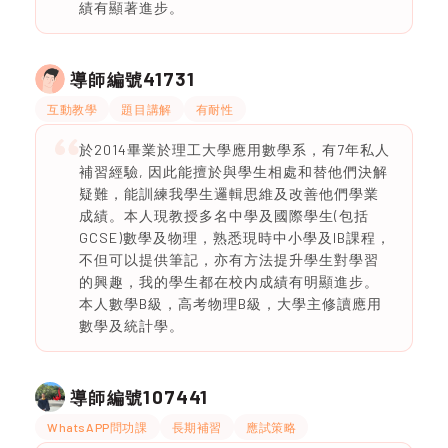
績有顯著進步。
41731
導師編號
互動教學
題目講解
有耐性
於2014畢業於理工大學應用數學系，有7年私人
補習經驗, 因此能擅於與學生相處和替他們決解
疑難，能訓練我學生邏輯思維及改善他們學業
成績。本人現教授多名中學及國際學生(包括
GCSE)數學及物理，熟悉現時中小學及IB課程，
不但可以提供筆記，亦有方法提升學生對學習
的興趣，我的學生都在校内成績有明顯進步。
本人數學B級，高考物理B級，大學主修讀應用
數學及統計學。
107441
導師編號
WhatsAPP問功課
長期補習
應試策略