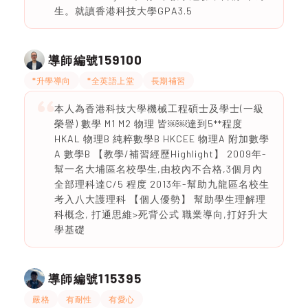
生。就讀香港科技大學GPA3.5
159100
導師編號
*升學導向
*全英語上堂
長期補習
本人為香港科技大學機械工程碩士及學士(一級
榮譽) 數學 M1 M2 物理 皆￼￼達到5**程度
HKAL 物理B 純粹數學B HKCEE 物理A 附加數學
A 數學B 【教學/補習經歷Highlight】 2009年-
幫一名大埔區名校學生,由校內不合格,3個月內
全部理科達C/5 程度 2013年-幫助九龍區名校生
考入八大護理科 【個人優勢】 幫助學生理解理
科概念, 打通思維>死背公式 職業導向,打好升大
學基礎
115395
導師編號
嚴格
有耐性
有愛心