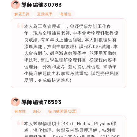
30763
導師編號
解題思路
互動教學
有耐性
本人為工商管理碩士，曾經從事培訓工作多
年，現為全職補習老師, 中學會考物理科取得優
良成績, 有10年以上補習經驗, 本人對數理科有
濃厚興趣，熟識中學數理科課程和DSE試題, 本
人會有耐心, 循序漸進教導學生, 並運用互動教
學技巧, 幫助學生理解物理科目, 從課程內容學
習理解、分析和思考, 並可提供練習題, 幫助學
生提升解題能力和掌握考試重點, 試題變得易懂
易明，令成績快速進步!
76593
導師編號
有耐性
細心
提供練習題/試題
本人醫學物理碩士(MSc in Medical Physics)課
程，深化物理、數學及科學原理理解，特別擅
長理科教學。 Band 1 英文中學畢業，2016 DSE