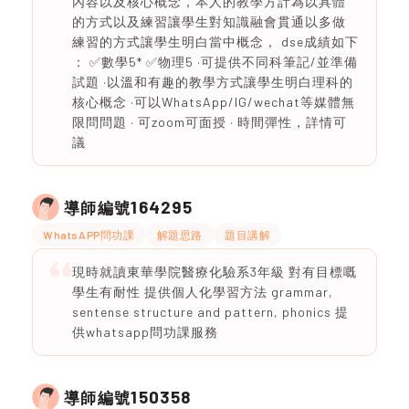
內容以及核心概念，本人的教學方計為以具體
的方式以及練習讓學生對知識融會貫通以多做
練習的方式讓學生明白當中概念， dse成績如下
： ✅數學5* ✅物理5 ·可提供不同科筆記/並準備
試題 ·以溫和有趣的教學方式讓學生明白理科的
核心概念 ·可以WhatsApp/IG/wechat等媒體無
限問問題 · 可zoom可面授 · 時間彈性，詳情可
議
164295
導師編號
WhatsAPP問功課
解題思路
題目講解
現時就讀東華學院醫療化驗系3年級 對有目標嘅
學生有耐性 提供個人化學習方法 grammar,
sentense structure and pattern, phonics 提
供whatsapp問功課服務
150358
導師編號