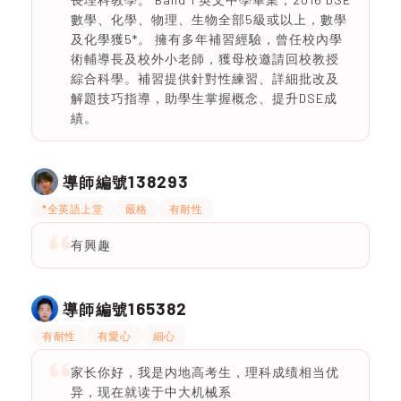
數學、化學、物理、生物全部5級或以上，數學
及化學獲5*。 擁有多年補習經驗，曾任校內學
術輔導長及校外小老師，獲母校邀請回校教授
綜合科學。補習提供針對性練習、詳細批改及
解題技巧指導，助學生掌握概念、提升DSE成
績。
138293
導師編號
*全英語上堂
嚴格
有耐性
有興趣
165382
導師編號
有耐性
有愛心
細心
家长你好，我是内地高考生，理科成绩相当优
异，现在就读于中大机械系