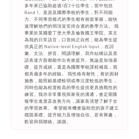
多年來已協助超過1百2十位學生，當中包括
Band 1、直資及國際學校的學生，對不同能
力、不同學習模式的學生都有相當掌握，能快
速理解他們的弱項並安排合適的教學方法。 我
畢業於英國愛丁堡大學及倫敦國王學院。英文
為我的日常語言，口音純正自然，能為學生提
供真正的 Native-level English Input，在詞
彙、文法、拼音、閱讀理解、寫作結構以及英
語表達方面都能作出有效提升。無論是加強基
礎、提升成績，還是為國際學校課程補底，我
都具備多年的經驗。 我性格有耐性，善於因材
施教，能照顧基礎較弱或專注度較低的學生，
同時也能為程度較高的學生提供更具挑戰性的
練習。我亦非常重視與家長的溝通，會定期匯
報學生進度及改善方向，讓家長清楚了解子女
的學習效果。 希望能有機會協助您的孩子建立
穩固基礎、提升能力及增強自信。若有興趣，
歡迎與我聯絡。謝謝。