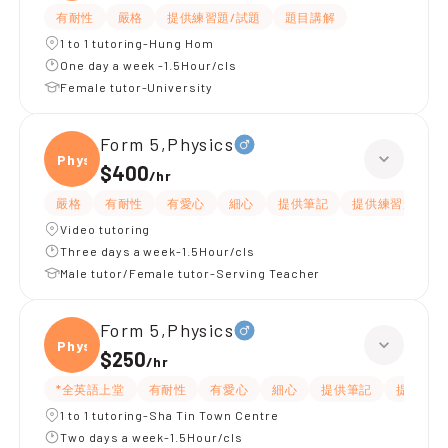
有耐性
嚴格
提供練習題/試題
題目講解
1 to 1 tutoring-Hung Hom
One day a week -1.5Hour/cls
Female tutor-University
Form 5,Physics
Physi
$400
/
hr
嚴格
有耐性
有愛心
細心
提供筆記
提供練習題/試題
Video tutoring
Three days a week-1.5Hour/cls
Male tutor/Female tutor-Serving Teacher
Form 5,Physics
Physi
$250
/
hr
*全英語上堂
有耐性
有愛心
細心
提供筆記
提供練習
1 to 1 tutoring-Sha Tin Town Centre
Two days a week-1.5Hour/cls