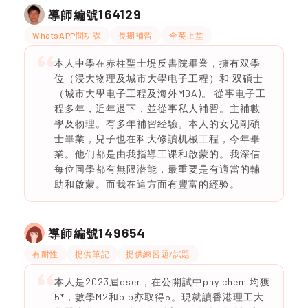
164129
導師編號
WhatsAPP問功課
長期補習
全英上堂
本人中學在赤柱聖士堤反書院畢業，擁有双學
位（浸大物理及城市大學电子工程）和 双碩士
（城市大學电子工程及海外MBA)。 從事电子工
程多年，近年退下，並從事私人補習。主補數
學及物理。有多年補習经驗。本人的女兒剛碩
士畢業，兒子也在科大修讀机械工程，今年畢
業。他们都是由我指導工课和啟蒙的。我深信
每位同學都有無限潜能，最重要是有適當的輔
助和啟蒙。而我在這方面有豐富的經验。
149654
導師編號
有耐性
提供筆記
提供練習題/試題
本人是2023屆dser，在公開試中phy chem 均獲
5*，數學M2和bio亦取得5。現就讀香港理工大