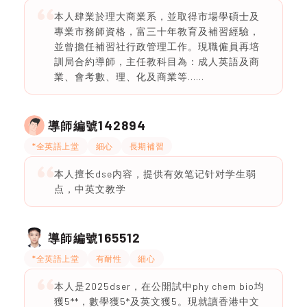
本人肆業於理大商業系，並取得市場學碩士及
專業市務師資格，富三十年教育及補習經驗，
並曾擔任補習社行政管理工作。現職僱員再培
訓局合約導師，主任教科目為：成人英語及商
業、會考數、理、化及商業等......
142894
導師編號
*全英語上堂
細心
長期補習
本人擅长dse内容，提供有效笔记针对学生弱
点，中英文教学
165512
導師編號
*全英語上堂
有耐性
細心
本人是2025dser，在公開試中phy chem bio均
獲5**，數學獲5*及英文獲5。現就讀香港中文