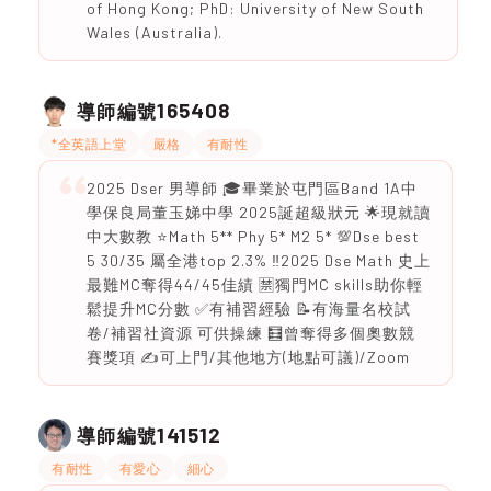
of Hong Kong; PhD: University of New South
Wales (Australia).
165408
導師編號
*全英語上堂
嚴格
有耐性
2025 Dser 男導師 🎓畢業於屯門區Band 1A中
學保良局董玉娣中學 2025誕超級狀元 🌟現就讀
中大數教 ⭐️Math 5** Phy 5* M2 5* 💯Dse best
5 30/35 屬全港top 2.3% ‼️2025 Dse Math 史上
最難MC奪得44/45佳績 🈲獨門MC skills助你輕
鬆提升MC分數 ✅有補習經驗 📝有海量名校試
卷/補習社資源 可供操練 🧮曾奪得多個奧數競
賽獎項 ✍️可上門/其他地方(地點可議)/Zoom
141512
導師編號
有耐性
有愛心
細心