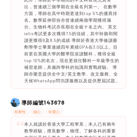
出，曾連續三個學期在全級名列第一。 在數學
方面，導師在高中時期更達到top 5%的優異排
名。數學延伸部份亦曾連續兩個學期獲得滿
分。生物科考試亦長期在全級十名之內。 英文
ielts考試更多次獲得7.5的佳績，其中聆聽和閱
讀更獲得8及8.5的成績 導師於香港大學修讀藥
劑學學士畢業連續四年累積GPA在3.0以上。目
前更在英國大學的醫學院攻讀醫科，獲得全級
top 10%的名次，現在更就任醫科一年級學生的
補習老師，具備跨學科的知識與實戰經驗。 導
師亦樂意提供全中文/英文教學、改文服務、全
天候WhatsApp問功課服務以及提供歷屆試題。
143678
導師編號
有耐性
細心
有愛心
本人就讀於香港大學工程學系，本人已有兩年
教學經驗，擅長數學，物理。了解各科的重要