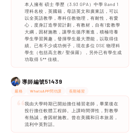
本人擁有 碩士 學歷（3.93 GPA）中學 Band 1
理科名校，英國籍，母語英文和廣東話，可以
以全英語教學，專科任教物理，有耐性，有愛
心，度身訂造學習計劃，有教材，自有1套教學
大綱，因材施教，讓學生循序漸進，積極培養
學生學習興趣，發揮學生最大潛能，以取得佳
績。已有不少成功例子，現在多位 DSE 物理科
學生（包括高主教/ 聖保羅），另外已有學生成
功取得 5** 佳積。
51439
導師編號
嚴格
WhatsAPP問功課
長期補習
我由大學時期已開始擔任補習老師，畢業後在
投行擔任軟體工程師。上課時間彈性，對教學
有熱誠，會因材施教。曾在美國和日本旅居，
流利中英對話。