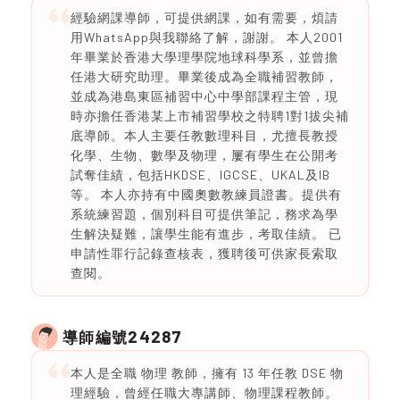
經驗網課導師，可提供網課，如有需要，煩請
用WhatsApp與我聯絡了解，謝謝。 本人2001
年畢業於香港大學理學院地球科學系，並曾擔
任港大研究助理。畢業後成為全職補習教師，
並成為港島東區補習中心中學部課程主管，現
時亦擔任香港某上市補習學校之特聘1對1拔尖補
底導師。本人主要任教數理科目，尤擅長教授
化學、生物、數學及物理，屢有學生在公開考
試奪佳績，包括HKDSE、IGCSE、UKAL及IB
等。 本人亦持有中國奧數教練員證書。提供有
系統練習題，個別科目可提供筆記，務求為學
生解決疑難，讓學生能有進步，考取佳績。 已
申請性罪行記錄查核表，獲聘後可供家長索取
查閱。
24287
導師編號
本人是全職 物理 教師，擁有 13 年任教 DSE 物
理經驗，曾經任職大專講師、物理課程教師。