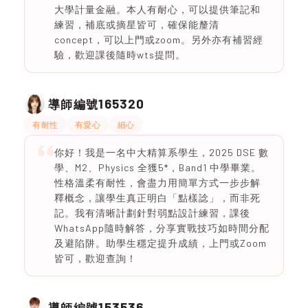
大學計量金融。本人有耐心，可以提供筆記和
練習，補底或摘星皆可，確保能釐清
concept，可以上門或zoom。另外亦有補習經
驗，歡迎課後隨時wts提問。
165320
導師編號
有耐性
有愛心
細心
你好！我是一名中大精算系學生，2025 DSE 數
學、M2、Physics 全獲5*，Band1 中學畢業。
性格溫柔有耐性，會盡力用簡單方式一步步解
釋概念，讓學生真正明白「點樣諗」，而非死
記。我有清晰計劃針對弱點設計練習，課後
WhatsApp隨時解答，分享實戰技巧如時間分配
及避陷阱。助學生穩定提升成績，上門或Zoom
皆可，歡迎查詢！
153536
導師編號