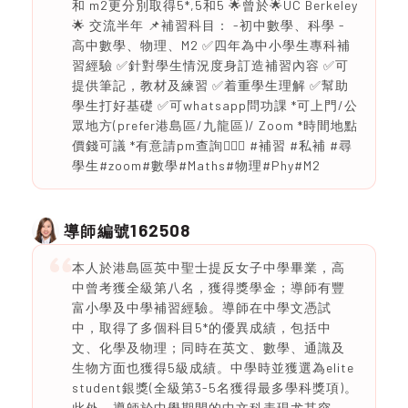
和 m2更分別取得5*,5和5 🌟曾於🌟UC Berkeley
🌟 交流半年 📌補習科目： -初中數學、科學 -
高中數學、物理、M2 ✅四年為中小學生專科補
習經驗 ✅針對學生情況度身訂造補習內容 ✅可
提供筆記，教材及練習 ✅着重學生理解 ✅幫助
學生打好基礎 ✅可whatsapp問功課 *可上門/公
眾地方(prefer港島區/九龍區)/ Zoom *時間地點
價錢可議 *有意請pm查詢🙇🏻‍♂️ #補習 #私補 #尋
學生#zoom#數學#Maths#物理#Phy#M2
162508
導師編號
本人於港島區英中聖士提反女子中學畢業，高
中曾考獲全級第八名，獲得獎學金；導師有豐
富小學及中學補習經驗。導師在中學文憑試
中，取得了多個科目5*的優異成績，包括中
文、化學及物理；同時在英文、數學、通識及
生物方面也獲得5級成績。中學時並獲選為elite
student銀獎(全級第3-5名獲得最多學科獎項)。
此外，導師於中學期間的中文科表現尤其突