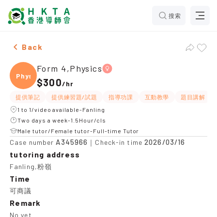
搜索
Female Form 4,Physics，Fanling Tuition recommendat
Back
Form 4,Physics
Physi
$300
/
hr
提供筆記
提供練習題/試題
指導功課
互動教學
題目講解
1 to 1/video available-Fanling
Two days a week-1.5Hour/cls
Male tutor/Female tutor-Full-time Tutor
A345966
2026/03/16
Case number
｜Check-in time
tutoring address
Fanling,粉嶺
Time
可商議
Remark
No yet