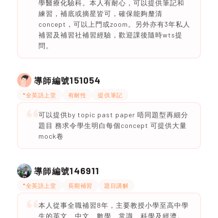
學醫療化驗科。本人有耐心，可以提供筆記和
練習，補底或摘星皆可，確保能夠釐清
concept，可以上門或zoom。另外亦有3年私人
補習及補習社補習經驗，歡迎課後隨時wts提
問。
151054
導師編號
*全英語上堂
有耐性
提供筆記
可以提供by topic past paper 唔同題型再細分
題目 務求令學生明白每個concept 可提供大量
mock卷
146911
導師編號
*全英語上堂
長期補習
題目講解
本人從事全職補習8年，主要教授小學至高中學
生的英文、中文、數學、常識、科學及經濟。