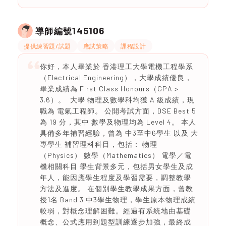
145106
導師編號
提供練習題/試題
應試策略
課程設計
你好，本人畢業於 香港理工大學電機工程學系
（Electrical Engineering），大學成績優良，
畢業成績為 First Class Honours（GPA >
3.6）。 大學 物理及數學科均獲 A 級成績，現
職為 電氣工程師。 公開考試方面，DSE Best 5
為 19 分，其中 數學及物理均為 Level 4。 本人
具備多年補習經驗，曾為 中3至中6學生 以及 大
專學生 補習理科科目，包括： 物理
（Physics） 數學（Mathematics） 電學／電
機相關科目 學生背景多元，包括男女學生及成
年人，能因應學生程度及學習需要，調整教學
方法及進度。 在個別學生教學成果方面，曾教
授1名 Band 3 中3學生物理，學生原本物理成績
較弱，對概念理解困難。經過有系統地由基礎
概念、公式應用到題型訓練逐步加強，最終成