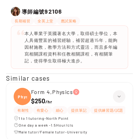
92106
導師編號
長期補習
全英上堂
應試策略
本人畢業于英國著名大學，取得碩士學位，本
人具備豐富的補習經驗，補習超過15年，能夠
因材施教，教學方法和方式靈活，而且多年編
寫相關課程資料和任教相關課程，有相關筆
記，使得學生取得極大進步。
Similar cases
Form 4,Physics
Physi
$250
/
hr
有耐性
有愛心
細心
提供筆記
提供練習題/試題
指導
1 to 1 tutoring-North Point
One day a week -1.5Hour/cls
Male tutor/Female tutor-University