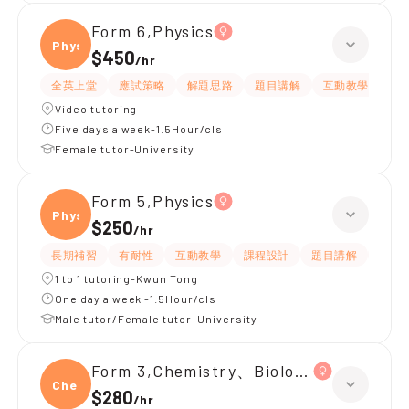
Form 6,Physics
Physi
$450
/
hr
全英上堂
應試策略
解題思路
題目講解
互動教學
有
Video tutoring
Five days a week-1.5Hour/cls
Female tutor-University
Form 5,Physics
Physi
$250
/
hr
長期補習
有耐性
互動教學
課程設計
題目講解
提供
1 to 1 tutoring-Kwun Tong
One day a week -1.5Hour/cls
Male tutor/Female tutor-University
Form 3,Chemistry、Biology、Physics
Chemi
$280
/
hr