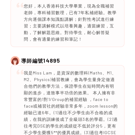
您好，本人香港科技大學畢業，現為全職補習
老師，專科補習數理，已有7年私補經驗。教學
方向逐個課本知識點講解；針對性考試進行練
習；主要講解模式以培養興趣，適當練習，互
動，了解解題思維。對待學生，耐心解答疑
問，會有適量的練習和筆記！
14895
導師編號
我是Miss Lam，是資深的數理科(Maths、M1、
M2、Physics)補習教練，會為學生量身定做適
合他們的教學方法，保證學生在短時間內有明
顯的進步，達致事半功倍的效果。 本人擁有非
常豐富的1對1/Group的補習經驗 ，face to
face或補習社的經驗非常多年，zoom lesson的
經驗已達6年。(1)過往不少學生由不合格的成
績，在我的訓練後成了全級頭3名的學霸。(2)過
往考完DSE的學生的成績從不低於評分5，更有
不少學生榮獲5**的優異成績。(3)過往考IGCSE