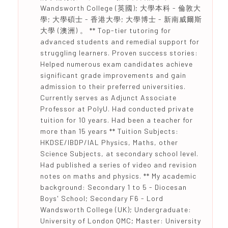
Wandsworth College (英國); 大學本科 - 倫敦大
學; 大學碩士 - 香港大學; 大學博士 - 新南威爾斯
大學 (澳洲) 。 ** Top-tier tutoring for
advanced students and remedial support for
struggling learners. Proven success stories:
Helped numerous exam candidates achieve
significant grade improvements and gain
admission to their preferred universities.
Currently serves as Adjunct Associate
Professor at PolyU. Had conducted private
tuition for 10 years. Had been a teacher for
more than 15 years ** Tuition Subjects:
HKDSE/IBDP/IAL Physics, Maths, other
Science Subjects, at secondary school level.
Had published a series of video and revision
notes on maths and physics. ** My academic
background: Secondary 1 to 5 - Diocesan
Boys' School; Secondary F6 - Lord
Wandsworth College (UK); Undergraduate:
University of London QMC; Master: University