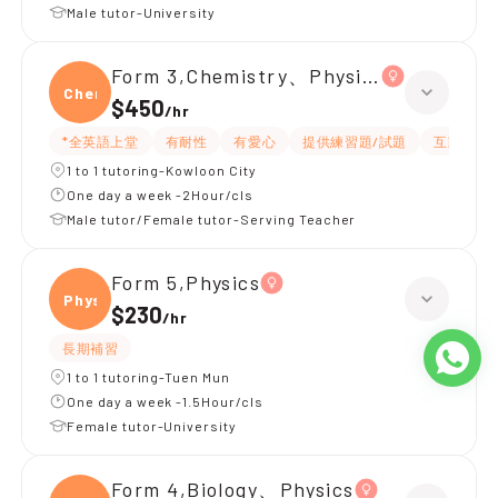
Male tutor-University
Form 3,Chemistry、Physics
Chemi
$450
/
hr
*全英語上堂
有耐性
有愛心
提供練習題/試題
互動教學
1 to 1 tutoring-Kowloon City
One day a week -2Hour/cls
Male tutor/Female tutor-Serving Teacher
Form 5,Physics
Physi
$230
/
hr
長期補習
1 to 1 tutoring-Tuen Mun
One day a week -1.5Hour/cls
Female tutor-University
Form 4,Biology、Physics