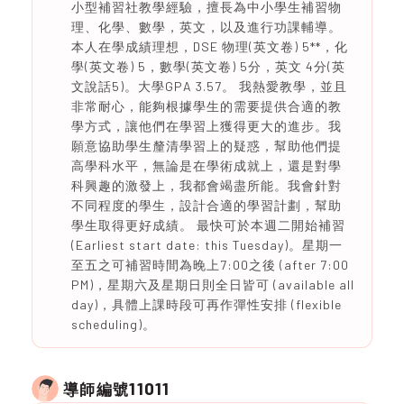
小型補習社教學經驗，擅長為中小學生補習物
理、化學、數學，英文，以及進行功課輔導。
本人在學成績理想，DSE 物理(英文卷) 5**，化
學(英文卷) 5，數學(英文卷) 5分，英文 4分(英
文說話5)。大學GPA 3.57。 我熱愛教學，並且
非常耐心，能夠根據學生的需要提供合適的教
學方式，讓他們在學習上獲得更大的進步。我
願意協助學生釐清學習上的疑惑，幫助他們提
高學科水平，無論是在學術成就上，還是對學
科興趣的激發上，我都會竭盡所能。我會針對
不同程度的學生，設計合適的學習計劃，幫助
學生取得更好成績。 最快可於本週二開始補習
(Earliest start date: this Tuesday)。星期一
至五之可補習時間為晚上7:00之後 (after 7:00
PM)，星期六及星期日則全日皆可 (available all
day)，具體上課時段可再作彈性安排 (flexible
scheduling)。
11011
導師編號