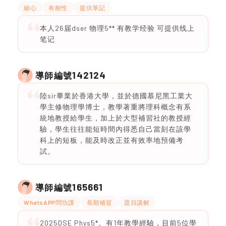
細心
有耐性
提供筆記
本人26届dser 物理5** 有教学经验 可提供线上
笔记
142124
導師編號
陸sir畢業於香港大學，並於德國慕尼黑工業大
學主修物理學博士，教學著重將理科概念有系
統地教授給學生，加上於大型補習社的教授經
驗，學生往往能短時間內得悉自己當刻在該學
科上的短板，能及時改正並有效率地預備考
試。
165661
導師編號
WhatsAPP問功課
長期補習
題目講解
2025DSE Phys5*。有1年教學經驗，目前5位學