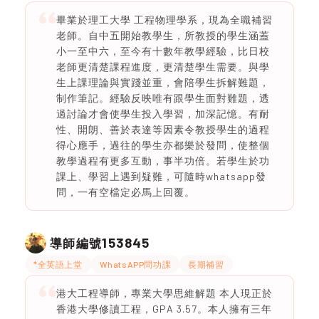
畢業於理工大學 工程物理學系，現為全職補習
老師。自中五開始教學生，所教授的學生涵蓋
小一至中六，至今有十數年教學經驗，比日校
老師更清楚課程進度，更清楚學生需要。與學
生上課理論與實踐並重，會陪學生拆解難題，
制作筆記。經驗反映唯有跟學生面對難題，透
過討論才會使學生投入學習，加深記憶。有耐
性、開朗、善於表達等因素令教授學生的過程
得心應手，過往的學生亦都樂於發問，使整個
教學過程有更多互動，事半功倍。若學生於功
課上、學習上遇到疑難，可隨時whatsapp發
問，一有空檔定必馬上回覆。
153845
導師編號
*全英語上堂
WhatsAPP問功課
長期補習
港大工程導師，專業大學思維解題 本人現正於
香港大學修讀工程，GPA 3.57。本人擁有三年