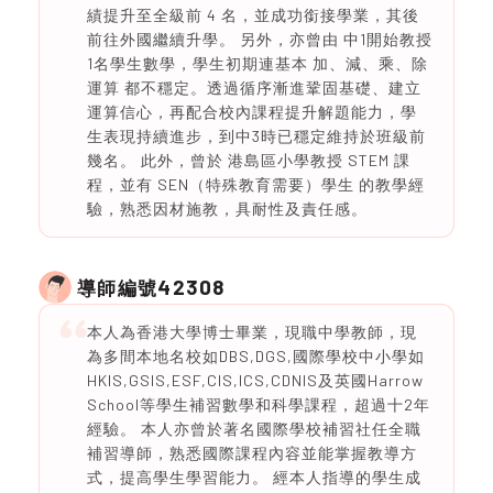
績提升至全級前 4 名，並成功銜接學業，其後
前往外國繼續升學。 另外，亦曾由 中1開始教授
1名學生數學，學生初期連基本 加、減、乘、除
運算 都不穩定。透過循序漸進鞏固基礎、建立
運算信心，再配合校內課程提升解題能力，學
生表現持續進步，到中3時已穩定維持於班級前
幾名。 此外，曾於 港島區小學教授 STEM 課
程，並有 SEN（特殊教育需要）學生 的教學經
驗，熟悉因材施教，具耐性及責任感。
42308
導師編號
本人為香港大學博士畢業，現職中學教師，現
為多間本地名校如DBS,DGS,國際學校中小學如
HKIS,GSIS,ESF,CIS,ICS,CDNIS及英國Harrow
School等學生補習數學和科學課程，超過十2年
經驗。 本人亦曾於著名國際學校補習社任全職
補習導師，熟悉國際課程內容並能掌握教導方
式，提高學生學習能力。 經本人指導的學生成