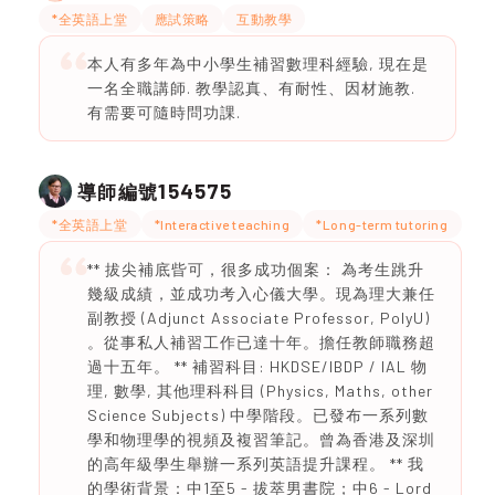
*全英語上堂
應試策略
互動教學
本人有多年為中小學生補習數理科經驗, 現在是
一名全職講師. 教學認真、有耐性、因材施教.
有需要可隨時問功課.
154575
導師編號
*全英語上堂
*Interactive teaching
*Long-term tutoring
** 拔尖補底㫮可，很多成功個案： 為考生跳升
幾級成績，並成功考入心儀大學。現為理大兼任
副教授 (Adjunct Associate Professor, PolyU)
。從事私人補習工作已達十年。擔任教師職務超
過十五年。 ** 補習科目: HKDSE/IBDP / IAL 物
理, 數學, 其他理科科目 (Physics, Maths, other
Science Subjects) 中學階段。已發布一系列數
學和物理學的視頻及複習筆記。曾為香港及深圳
的高年級學生舉辦一系列英語提升課程。 ** 我
的學術背景：中1至5 - 拔萃男書院；中6 - Lord